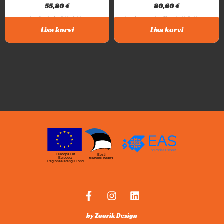
55,80
€
80,60
€
Intar Circular Saw Holder Sobib...
Intar 3 positsiooniline tööriistahoidik. Hoidikusse...
Lisa korvi
Lisa korvi
Euroopa Liit
Eesti
Euroopa
tuleviku heaks
Regionaalarengu Fond
by Zuurik Design