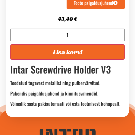
Toote paigaldusjuhend
43,40
€
Lisa korvi
Intar Screwdrive Holder V3
Toodetud tugevast metallist ning pulbervärvitud.
Pakendis paigaldusjuhend ja kinnitusvahendid.
Võimalik saata pakiautomaati või osta tootmisest kohapealt.