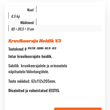
Kaal
0,5 kg
Mõõtmed
65 × 20,5 × 11 cm
Kruvikeeraja Hoidik V3
Tootekood #
INTR-SDH-SL9-03
Intar kruvikeerajate hoidik.
Sobilik kruvikeerajatele ja erinevatele
näpitsatele/lõiketangidele.
Toote mõõdud: 62x112x205mm.
Disainitud ja valmistatud EESTIS.