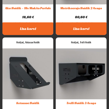
Aku Hoidik – 18v Makita Perfole
Mutrikeeraja Hoidik 2 Avaga
18,60
€
80,60
€
Intar Makita 18v akude hoidik....
2 positsiooniline tööriistahoidik. Hoidikusse on...
Lisa korvi
Lisa korvi
,
,
Hoidjad
Ketassae Hoidik
Hoidjad
Trelli Hoidik
Ketassae Hoidik
Trelli Hoidik 3 Avaga