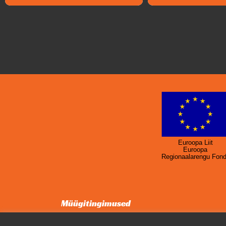
Euroopa Liit
Euroopa
Regionaalarengu Fon
Müügitingimused
in
Privaatsuspoliitika