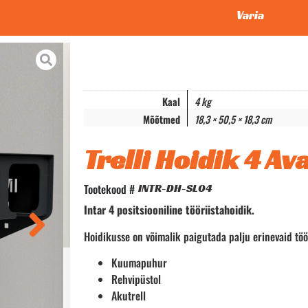
Varia
Kaal
4 kg
Mõõtmed
18,3 × 50,5 × 18,3 cm
Trelli Hoidik 4 Av
Tootekood #
INTR-DH-SL04
Intar 4 positsiooniline tööriistahoidik.
Hoidikusse on võimalik paigutada palju erinevaid töö
Kuumapuhur
Rehvipüstol
Akutrell