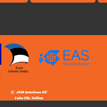
Eesti
tuleviku heaks
d
JAM Solutions OÜ
Lohu 12b, Tallinn
fo@intar.ee
+372 5691 2350