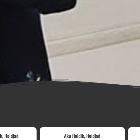
Seotud tooted
,
,
ik
Hoidjad
Aku Hoidik
Hoidjad