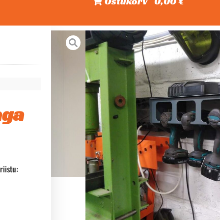
Ostukorv
0,00 €
aga
riistu: