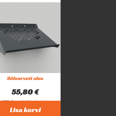
Sülearvuti alus
55,80
€
INTAR sülearvuti hoidjat saab asetada...
Lisa korvi