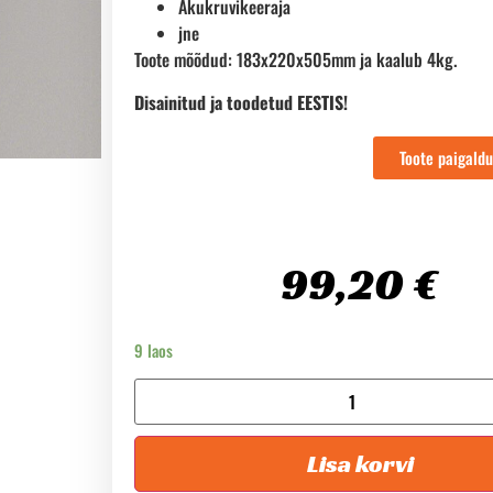
Akukruvikeeraja
jne
Toote mõõdud: 183x220x505mm ja kaalub 4kg.
Disainitud ja toodetud EESTIS!
Toote paigald
99,20
€
9 laos
Lisa korvi