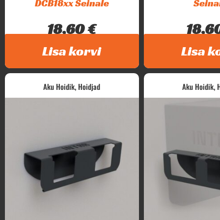
DCB18xx Seinale
Seina
18,60
€
18,6
Intar Dewalt akude hoidik seinale...
Intar Einhell akude ho
Lisa korvi
Lisa k
,
,
Aku Hoidik
Hoidjad
Aku Hoidik