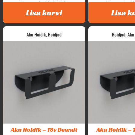
Intar aerosool pudelite hoidik. 3...
Intar aerosool pudelit
Lisa korvi
Lisa k
,
,
Aku Hoidik
Hoidjad
Hoidjad
Aku
Aku Hoidik – 18v Dewalt
Aku Hoidik – 1