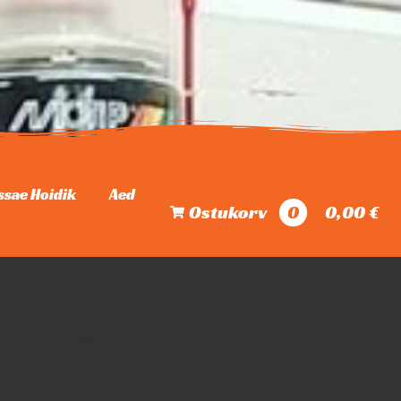
ssae Hoidik
Aed
0
Ostukorv
0,00 €
Kuvatakse 1–16 tulemust
34-st