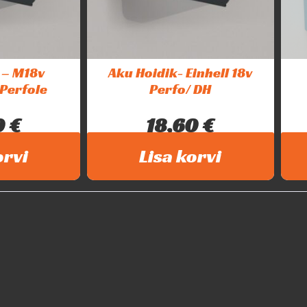
 – M18v
Aku Hoidik- Einhell 18v
Perfole
Perfo/ DH
0
€
18,60
€
ude hoidik....
Intar Einhell 18v akude hoidik....
orvi
Lisa korvi