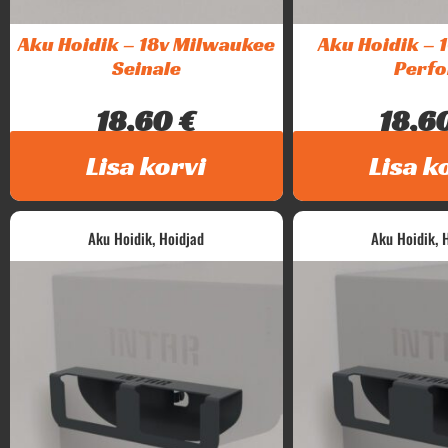
Aku Hoidik – 18v Milwaukee
Aku Hoidik – 
Seinale
Perfo
18,60
€
18,6
Intar Milwaukee 18v akude hoidik....
Intar Makita 10v aku
Lisa korvi
Lisa k
,
,
Aku Hoidik
Hoidjad
Aku Hoidik