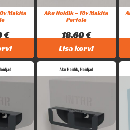
10v Makita
Aku Hoidik – 18v Makita
A
le
Perfole
0
€
18,60
€
de hoidik....
Intar Makita 18v akude hoidik....
orvi
Lisa korvi
,
Hoidjad
Aku Hoidik
Hoidjad