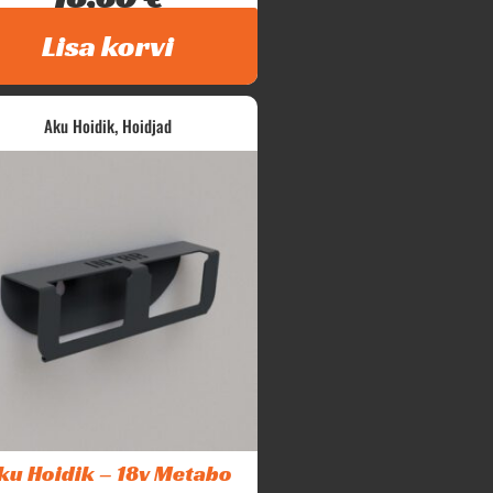
Intar Makita 10v akude hoidik...
Lisa korvi
,
Aku Hoidik
Hoidjad
ku Hoidik – 18v Metabo