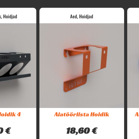
,
,
k
Hoidjad
Aed
Hoidjad
oidik 4
Aiatööriista Hoidik
A
0
€
18,60
€