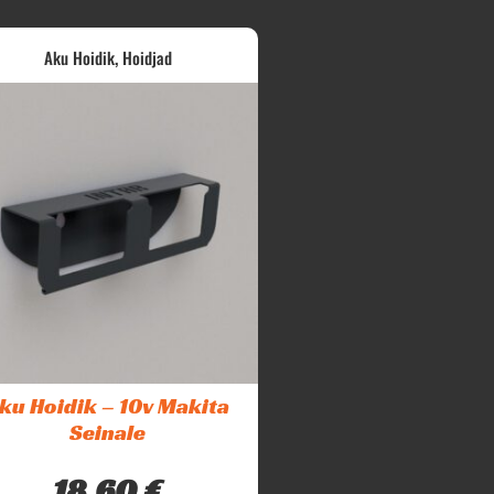
,
Aku Hoidik
Hoidjad
ku Hoidik – 10v Makita
Seinale
18,60
€