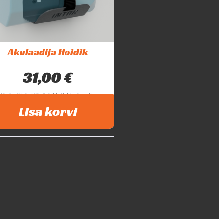
Akulaadija Hoidik
31,00
€
Akulaadija hoidik. Sobilik Makita brandi...
Lisa korvi