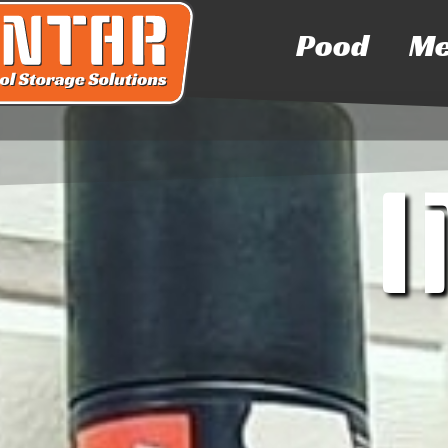
Pood
Me