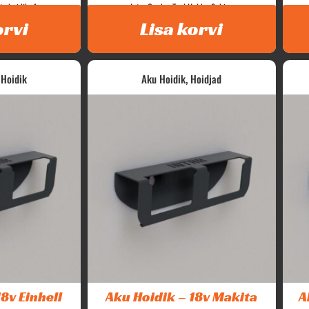
e hoidik. 4...
Intar Garden Tool Holder Sobiv...
orvi
Lisa korvi
,
 Hoidik
Aku Hoidik
Hoidjad
8v Einhell
Aku Hoidik – 18v Makita
A