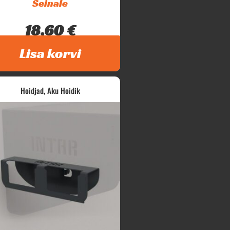
Seinale
18,60
€
Intar Metabo 18v akude hoidik....
Lisa korvi
,
Hoidjad
Aku Hoidik