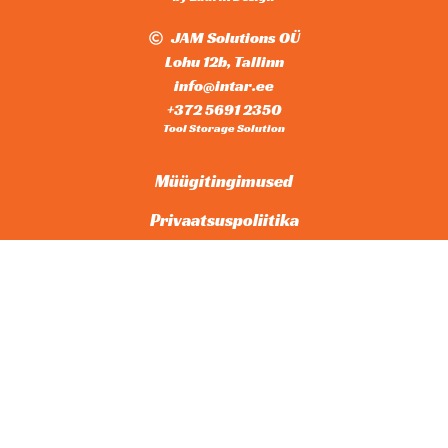
JAM Solutions OÜ
Lohu 12b, Tallinn
info@intar.ee
+372 5691 2350
Tool Storage Solution
Müügitingimused
Privaatsuspoliitika