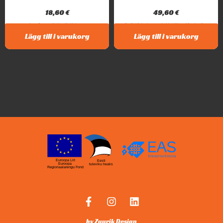
18,60
€
49,60
€
Intar Battery Holder 18v Makita...
Rejäl, högkvalitativ vinkelsliphållare. Lämplig för...
Lägg till i varukorg
Lägg till i varukorg
Euroopa Liit
Eesti
Euroopa
tuleviku heaks
Regionaalarengu Fond
by Zuurik Design