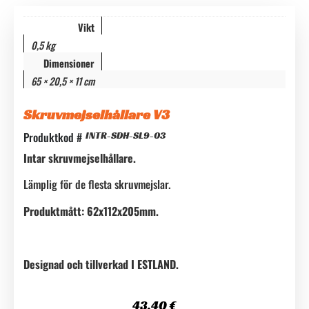
Vikt
0,5 kg
Dimensioner
65 × 20,5 × 11 cm
Skruvmejselhållare V3
Produktkod #
INTR-SDH-SL9-03
Intar skruvmejselhållare.
Lämplig för de flesta skruvmejslar.
Produktmått: 62x112x205mm.
Designad och tillverkad I ESTLAND.
43,40
€