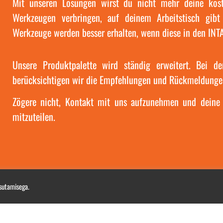
Mit unseren Lösungen wirst du nicht mehr deine kos
Welding
Assembly
Werkzeugen verbringen, auf deinem Arbeitstisch gib
Werkzeuge werden besser erhalten, wenn diese in den INTA
sercutting #assembly #welding #turning
ersinking #marineapplications #tapping
g #vibratoryfinishing #metalproduction
Unsere Produktpalette wird ständig erweitert. Bei d
#production
9
0
berücksichtigen wir die Empfehlungen und Rückmeldunge
Zögere nicht, Kontakt mit uns aufzunehmen und deine
mitzuteilen.
asutamisega.