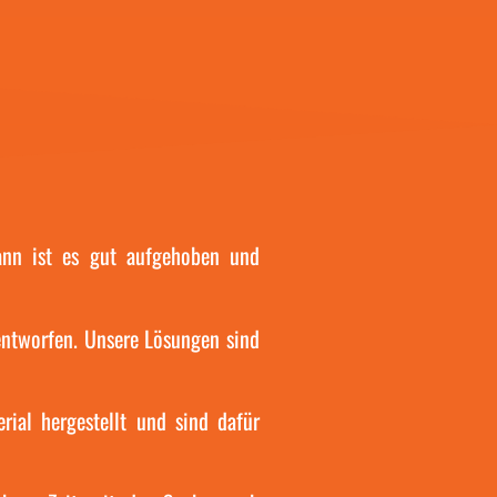
tor!
INTAR screwdriver holder V5 trial batch...
Crosskart 650cc 3d scanning.
Some upgrades for 2024 Rallycross season.
www.intar.ee
y #vibratorytumbler
10
0
#crosskart
#rallycrossrx
#rallycross
@jonrx_fanpage
4
0
ann ist es gut aufgehoben und
entworfen. Unsere Lösungen sind
ial hergestellt und sind dafür