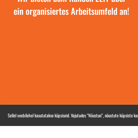
#sheetmetal
ein organisiertes Arbeitsumfeld an!
9
2
#sheetmetal #la
#bending #count
#surfacegrindin
Sellel veebilehel kasutatakse küpsiseid. Vajutades “Nõustun”, nõustute küpsiste k