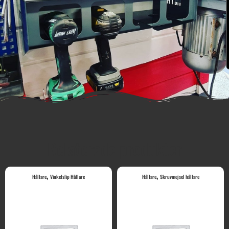
Relaterade produkter
,
,
Hållare
Vinkelslip Hållare
Hållare
Skruvmejsel hållare