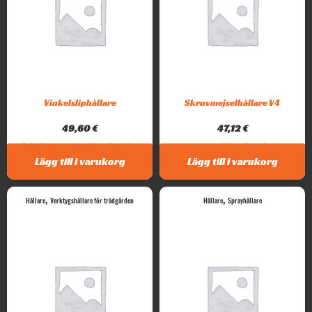
Vinkelsliphållare
Skruvmejselhållare V4
49,60
€
47,12
€
Rejäl, högkvalitativ vinkelsliphållare. Lämplig för...
Intar skruvmejselhållare. Lämplig för de...
Lägg till i varukorg
Lägg till i varukorg
,
,
Hållare
Verktygshållare för trädgården
Hållare
Sprayhållare