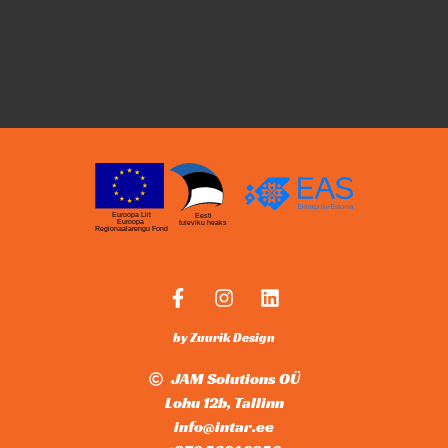
Euroopa Liit
Eesti
Euroopa
tuleviku heaks
Regionaalarengu Fond
by Zuurik Design
JAM Solutions OÜ
Lohu 12b, Tallinn
info@intar.ee