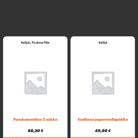
Tutustu myös
,
Haltijat
Porakone Pidin
Haltijat
Porakoneteline 2 aukko
Teollinen paperirullapidike
68,20
€
49,60
€