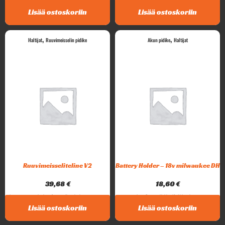
2 työasennon työkaluteline. Telineeseen voi...
Lisää ostoskoriin
Lisää ostoskoriin
,
,
Haltijat
Ruuvimeisselin pidike
Akun pidike
Haltijat
Ruuvimeisseliteline V2
Battery Holder – 18v milwaukee DH
39,68
€
18,60
€
Intar ruuvimeisseliteline. Sopii melkein kaikentyyppisten...
Intar Battery Holder 18v Milwaukee...
Lisää ostoskoriin
Lisää ostoskoriin