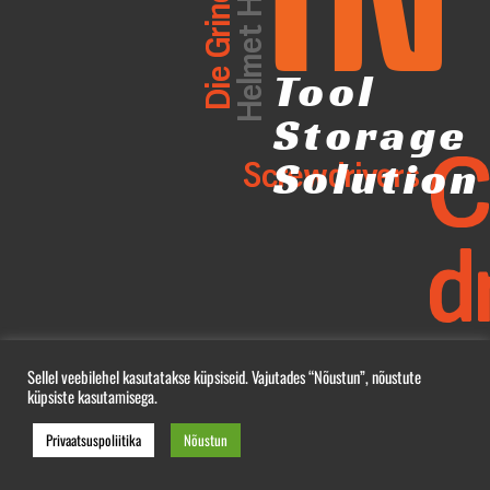
Helmet Holder
Die Grinder
Tool
Storage
C
Solution
Screwdrivers
dr
Sellel veebilehel kasutatakse küpsiseid. Vajutades “Nõustun”, nõustute
küpsiste kasutamisega.
Privaatsuspoliitika
Nõustun