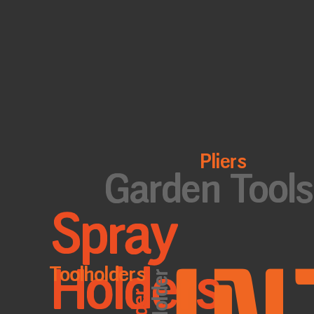
Pliers
Garden Tools
Spray
IN
Holders
Toolholders